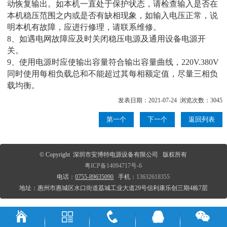
动恢复输出。如本机一直处于保护状态，请检查输入是否在
本机稳压范围之内或是否有缺相现象，如输入电压正常，说
明本机有故障，应进行修理，请联系维修。
8、如遇电网故障应及时关闭稳压电源及通用设备电源开
关。
9、使用电源时应使输出容量符合输出容量曲线，220V.380V
同时使用每相负载总和不能超过其每相额定值，尽量三相负
载均衡。
发表日期：2021-07-24 浏览次数：3045
第一个
下一个
返回列表
© Copyright 深圳市安博特电源设备有限公司 版权所有
粤ICP备14094717号-6
电话：
0755-89635090
手机：
13632618355
地址：惠州市惠城区水口街道荔城工业大道29号信利康乐创三期4栋7层