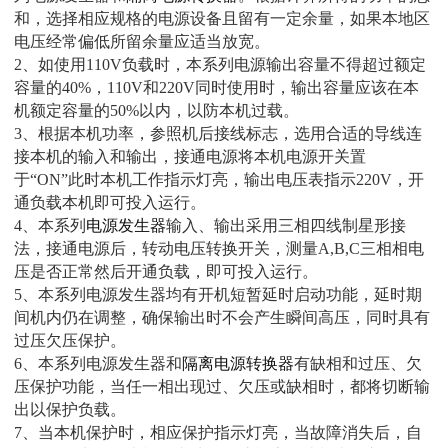
和，选择相应规格的电源设备且留有一定余量，如果本地区
电压经常偏低所留余量应适当放宽。
2、如使用110V负载时，本系列电源输出容量不得超过额定
容量的40%，110V和220V同时使用时，输出容量应该在本
机额定容量的50%以内，以防本机过载。
3、根据本机功率，参照机后接线标志，选用合适的导线连
接本机的输入和输出，接通电源将本机电源开关置
于“ON”此时本机工作指示灯亮，输出电压表指示220V，开
通负载本机即可投入运行。
4、本系列
电源发生器
输入、输出采用三相四线制星形接
法，接通电源后，转动电压转换开关，测量A,B,C三相相电
压是否正常然后开通负载，即可投入运行。
5、本系列电源发生器均有开机短暂延时启动功能，延时期
间机内仍在调整，确保输出时不会产生瞬间高压，同时具有
过压欠压保护。
6、本系列电源发生器和
隔离电源转换器
有缺相和过压、欠
压保护功能，当任一相出现过、欠压或缺相时，都将切断输
出以保护负载。
7、当本机保护时，相应保护指示灯亮，当故障消失后，自