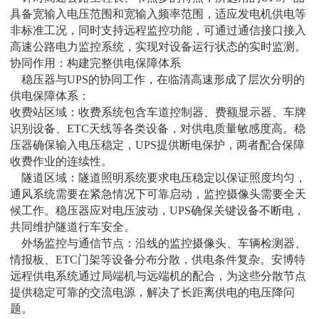
具备宽输入电压范围和宽输入频率范围，适应发电机供电等
非标准工况，同时支持远程监控功能，可通过通信接口接入
高速公路电力监控系统，实现对设备运行状态的实时监测。
协同作用：构建完整供电保障体系
稳压器与UPS的协同工作，在临清高速形成了层次分明的
供电保障体系：
收费站区域：收费系统包含车道控制器、费额显示器、车牌
识别设备、ETC天线等各类设备，对供电质量敏感度高。稳
压器确保输入电压稳定，UPS提供断电保护，两者配合保障
收费作业的连续性。
隧道区域：隧道照明系统要求电压稳定以保证照度均匀，
通风系统需要在紧急情况下可靠启动，监控摄像头需要全天
候工作。稳压器应对电压波动，UPS确保关键设备不断电，
共同维护隧道行车安全。
外场监控与通信节点：沿线的监控摄像头、车辆检测器、
情报板、ETC门架等设备分布分散，供电条件复杂。安博特
远程供电系统通过局端机与远端机的配合，为这些分散节点
提供稳定可靠的交流电源，解决了长距离供电的电压降问
题。