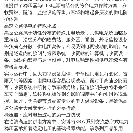
速提供了稳压器与UPS电源相结合的综合电力保障方案，在
收费站、隧道、监控设施等重点区域构建起多层次的供电防
护体系。
高速公路供电的特殊挑战
高速公路属于线性分布的特殊用电场景，其供电系统面临多
重考验。沿线分布的收费站、服务区、隧道、外场监控设备
等负荷点分散，供电距离长，容易受到电网波动的影响。特
别是隧道内的照明与通风系统、收费站的计算机与收费设
备、沿线的监控与通信设施，对电压稳定性和供电连续性有
着极高要求。
实际运行中，因大功率设备启停、季节性用电负荷变化、雷
雨天气等因素，电网电压容易出现波动。而对于高速公路而
言，收费系统中断将导致车辆拥堵，隧道照明失效将带来行
车安全隐患，监控系统掉线则会影响调度中心的实时路况掌
握。因此，为关键节点配置专业的电力保障设备，是确保高
速公路全天候安全运行的必要措施。
稳压器：应对电压波动的第一道防线
在临清高速的供电方案中，安博特SBW系列交流数字式电力
稳压器承担着稳定电压的基础保障功能。该系列产品采用