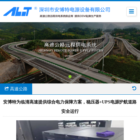
高速公路
安博特为临清高速提供综合电力保障方案，稳压器+UPS电源护航道路
安全运行