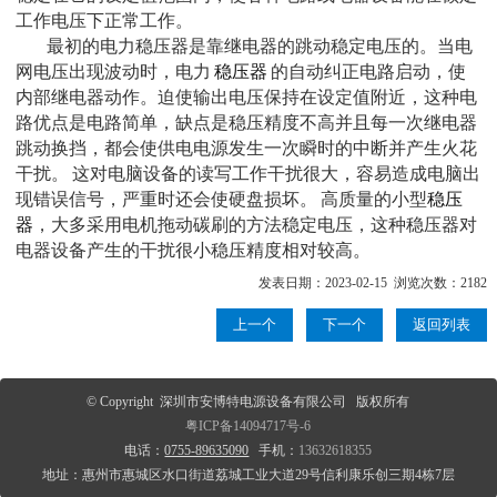
工作电压下正常工作。
最初的电力稳压器是靠继电器的跳动稳定电压的。当电
网电压出现波动时，电力
稳压器
的自动纠正电路启动，使
内部继电器动作。迫使输出电压保持在设定值附近，这种电
路优点是电路简单，缺点是稳压精度不高并且每一次继电器
跳动换挡，都会使供电电源发生一次瞬时的中断并产生火花
干扰。
这对电脑设备的读写工作干扰很大，容易造成电脑出
现错误信号，严重时还会使硬盘损坏。
高质量的小型
稳压
器
，大多采用电机拖动碳刷的方法稳定电压，这种稳压器对
电器设备产生的干扰很小稳压精度相对较高。
发表日期：2023-02-15 浏览次数：2182
上一个
下一个
返回列表
© Copyright 深圳市安博特电源设备有限公司 版权所有
粤ICP备14094717号-6
电话：
0755-89635090
手机：
13632618355
地址：惠州市惠城区水口街道荔城工业大道29号信利康乐创三期4栋7层