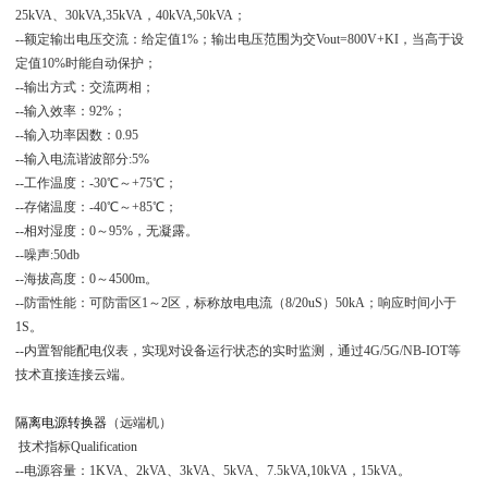
25kVA、30kVA,35kVA，40kVA,50kVA；
--额定输出电压交流：给定值1%；输出电压范围为交Vout=800V+KI，当高于设
定值10%时能自动保护；
--输出方式：交流两相；
--输入效率：92%；
--输入功率因数：0.95
--输入电流谐波部分:5%
--工作温度：-30℃～+75℃；
--存储温度：-40℃～+85℃；
--相对湿度：0～95%，无凝露。
--噪声:50db
--海拔高度：0～4500m。
--防雷性能：可防雷区1～2区，标称放电电流（8/20uS）50kA；响应时间小于
1S。
--内置智能配电仪表，实现对设备运行状态的实时监测，通过4G/5G/NB-IOT等
技术直接连接云端。
隔离电源转换器
（远端机）
技术指标Qualification
--电源容量：1KVA、2kVA、3kVA、5kVA、7.5kVA,10kVA，15kVA。