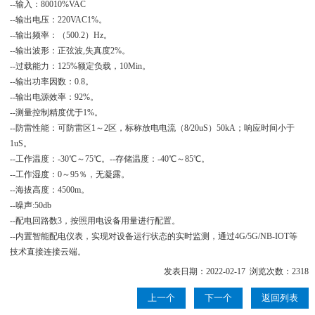
--输入：80010%VAC
--输出电压：220VAC1%。
--输出频率：（500.2）Hz。
--输出波形：正弦波,失真度2%。
--过载能力：125%额定负载，10Min。
--输出功率因数：0.8。
--输出电源效率：92%。
--测量控制精度优于1%。
--防雷性能：可防雷区1～2区，标称放电电流（8/20uS）50kA；响应时间小于
1uS。
--工作温度：-30℃～75℃。--存储温度：-40℃～85℃。
--工作湿度：0～95％，无凝露。
--海拔高度：4500m。
--噪声:50db
--配电回路数3，按照用电设备用量进行配置。
--内置智能配电仪表，实现对设备运行状态的实时监测，通过4G/5G/NB-IOT等
技术直接连接云端。
发表日期：2022-02-17 浏览次数：2318
上一个
下一个
返回列表