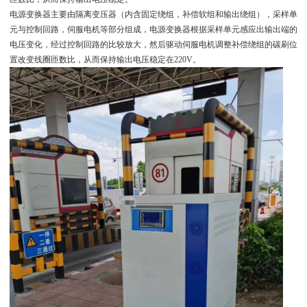
电源变换器主要由隔离变压器（内含固定绕组，补偿软组和输出绕组），采样单
元与控制回路，伺服电机等部分组成，电源变换器根据采样单元感应出输出端的
电压变化，经过控制回路的比较放大，然后驱动伺服电机调整补偿绕组的碳刷位
置改变线圈匝数比，从而保持输出电压稳定在220V。